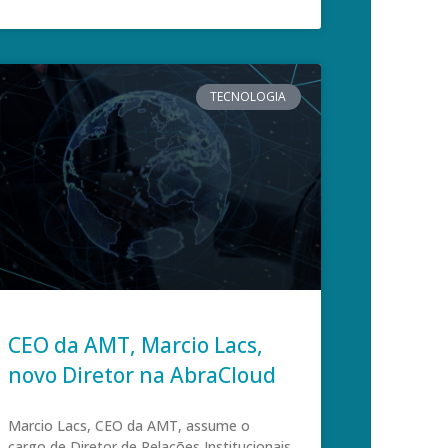
TECNOLOGIA
CEO da AMT, Marcio Lacs,
novo Diretor na AbraCloud
Marcio Lacs, CEO da AMT, assume o
cargo de Diretor de Relações Institucionais