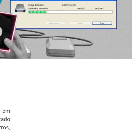
o em
tado
ros,