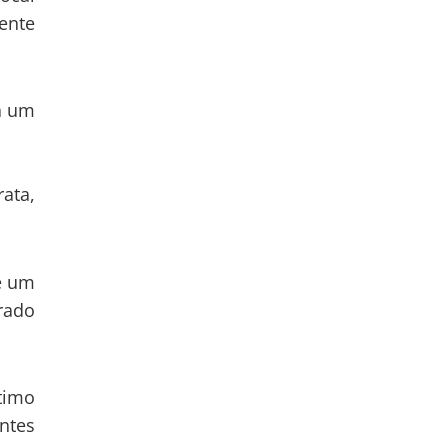
ente
a um
ata,
e um
rado
timo
antes