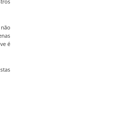
tros
 não
enas
ve é
stas