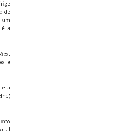
irige
o de
e um
 é a
ões,
es e
 e a
lho)
unto
ocal