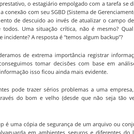
restativo, o estagiário empolgado com a tarefa se d
az a conexão com seu SGBD (Sistema de Gerenciament
to de descuido ao invés de atualizar o campo d
de todos. Uma situação crítica, não é mesmo? Qual
te incidente? A resposta é “temos algum backup”?
amos de extrema importância registrar informaç
ue conseguimos tomar decisões com base em anális
nformação isso ficou ainda mais evidente.
s pode trazer sérios problemas a uma empresa,
través do bom e velho (desde que não seja tão ve
é uma cópia de segurança de um arquivo ou conj
alvaguarda em ambientes seguros e diferentes do l