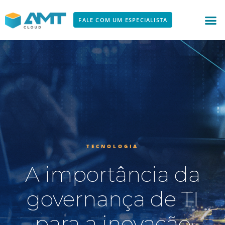
Ir
para
FALE COM UM ESPECIALISTA
o
conteúdo
TECNOLOGIA
A importância da
governança de TI
para a inovação