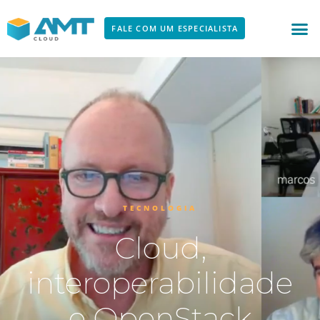
Ir
para
FALE COM UM ESPECIALISTA
o
conteúdo
TECNOLOGIA
Cloud,
interoperabilidade
e OpenStack