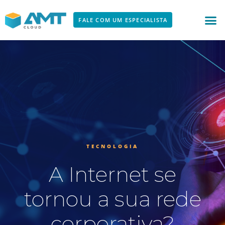
Ir
para
FALE COM UM ESPECIALISTA
o
conteúdo
TECNOLOGIA
A Internet se
tornou a sua rede
corporativa?